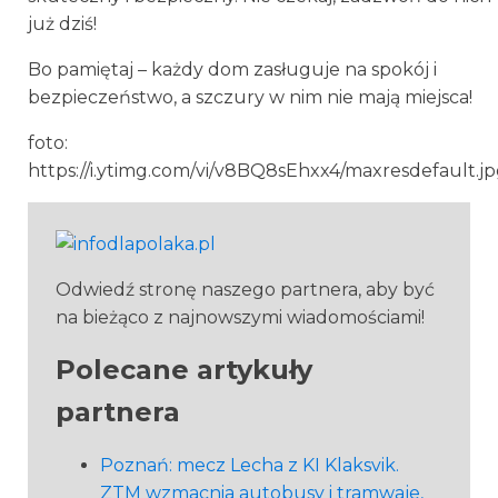
już dziś!
Bo pamiętaj – każdy dom zasługuje na spokój i
bezpieczeństwo, a szczury w nim nie mają miejsca!
foto:
https://i.ytimg.com/vi/v8BQ8sEhxx4/maxresdefault.j
Odwiedź stronę naszego partnera, aby być
na bieżąco z najnowszymi wiadomościami!
Polecane artykuły
partnera
Poznań: mecz Lecha z KI Klaksvik.
ZTM wzmacnia autobusy i tramwaje,