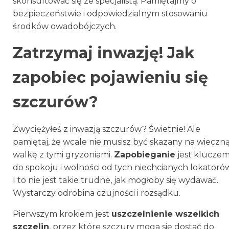
skonsultować się ze specjalistą. Pamiętajmy o
bezpieczeństwie i odpowiedzialnym stosowaniu
środków owadobójczych.
Zatrzymaj inwazję! Jak
zapobiec pojawieniu się
szczurów?
Zwyciężyłeś z inwazją szczurów? Świetnie! Ale
pamiętaj, że wcale nie musisz być skazany na wieczn
walkę z tymi gryzoniami.
Zapobieganie
jest klucze
do spokoju i wolności od tych niechcianych lokatorów
I to nie jest takie trudne, jak mogłoby się wydawać.
Wystarczy odrobina czujności i rozsądku.
Pierwszym krokiem jest
uszczelnienie wszelkich
szczelin
, przez które szczury mogą się dostać do