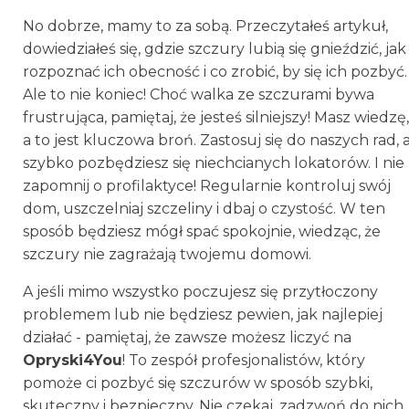
No dobrze, mamy to za sobą. Przeczytałeś artykuł,
dowiedziałeś się, gdzie szczury lubią się gnieździć, jak
rozpoznać ich obecność i co zrobić, by się ich pozbyć.
Ale to nie koniec! Choć walka ze szczurami bywa
frustrująca, pamiętaj, że jesteś silniejszy! Masz wiedzę,
a to jest kluczowa broń. Zastosuj się do naszych rad, 
szybko pozbędziesz się niechcianych lokatorów. I nie
zapomnij o profilaktyce! Regularnie kontroluj swój
dom, uszczelniaj szczeliny i dbaj o czystość. W ten
sposób będziesz mógł spać spokojnie, wiedząc, że
szczury nie zagrażają twojemu domowi.
A jeśli mimo wszystko poczujesz się przytłoczony
problemem lub nie będziesz pewien, jak najlepiej
działać - pamiętaj, że zawsze możesz liczyć na
Opryski4You
! To zespół profesjonalistów, który
pomoże ci pozbyć się szczurów w sposób szybki,
skuteczny i bezpieczny. Nie czekaj, zadzwoń do nich