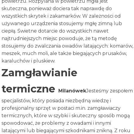
powietrzu. Rozpylana w powietrzu mgła jest
skuteczna, ponieważ dociera tak naprawdę do
wszystkich skrytek i zakamarków. W zależności od
używanego urządzenia stosujemy mgłę zimną lub
ciepłą. Świetne dotarcie do wszystkich nawet
najtrudniejszych miejsc powoduje, że tą metodę
stosujemy do zwalczania owadów latających: komarów,
meszek, much moli, ale także biegających prusaków,
karaluchów i pluskiew.
Zamgławianie
termiczne
Milanówek
Jesteśmy zespołem
specjalistów, który posiada niezbędną wiedzę i
profesjonalny sprzęt w postaci m.in. zamgławiaczy
termicznych, które w szybki i skuteczny
sposób mogą
spowodować, że problemy z owadami i innymi
latającymi lub biegającymi szkodnikami znikną. Z roku