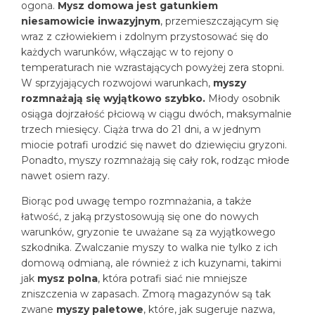
ogona.
Mysz domowa jest gatunkiem
niesamowicie inwazyjnym
, przemieszczającym się
wraz z człowiekiem i zdolnym przystosować się do
każdych warunków, włączając w to rejony o
temperaturach nie wzrastających powyżej zera stopni.
W sprzyjających rozwojowi warunkach,
myszy
rozmnażają się wyjątkowo szybko.
Młody osobnik
osiąga dojrzałość płciową w ciągu dwóch, maksymalnie
trzech miesięcy. Ciąża trwa do 21 dni, a w jednym
miocie potrafi urodzić się nawet do dziewięciu gryzoni.
Ponadto, myszy rozmnażają się cały rok, rodząc młode
nawet osiem razy.
Biorąc pod uwagę tempo rozmnażania, a także
łatwość, z jaką przystosowują się one do nowych
warunków, gryzonie te uważane są za wyjątkowego
szkodnika. Zwalczanie myszy to walka nie tylko z ich
domową odmianą, ale również z ich kuzynami, takimi
jak
mysz polna
, która potrafi siać nie mniejsze
zniszczenia w zapasach. Zmorą magazynów są tak
zwane
myszy paletowe
, które, jak sugeruje nazwa,