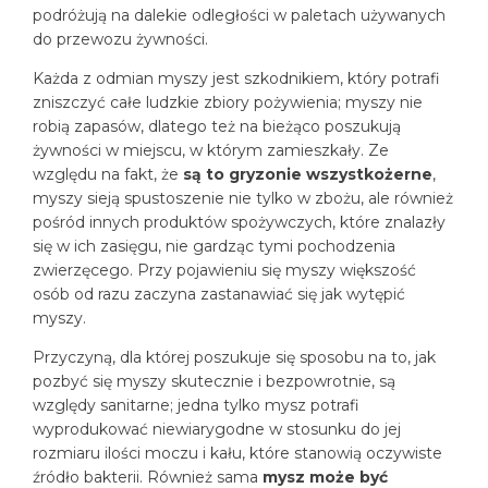
podróżują na dalekie odległości w paletach używanych
do przewozu żywności.
Każda z odmian myszy jest szkodnikiem, który potrafi
zniszczyć całe ludzkie zbiory pożywienia; myszy nie
robią zapasów, dlatego też na bieżąco poszukują
żywności w miejscu, w którym zamieszkały. Ze
względu na fakt, że
są to gryzonie wszystkożerne
,
myszy sieją spustoszenie nie tylko w zbożu, ale również
pośród innych produktów spożywczych, które znalazły
się w ich zasięgu, nie gardząc tymi pochodzenia
zwierzęcego. Przy pojawieniu się myszy większość
osób od razu zaczyna zastanawiać się jak wytępić
myszy.
Przyczyną, dla której poszukuje się sposobu na to, jak
pozbyć się myszy skutecznie i bezpowrotnie, są
względy sanitarne; jedna tylko mysz potrafi
wyprodukować niewiarygodne w stosunku do jej
rozmiaru ilości moczu i kału, które stanowią oczywiste
źródło bakterii. Również sama
mysz może być