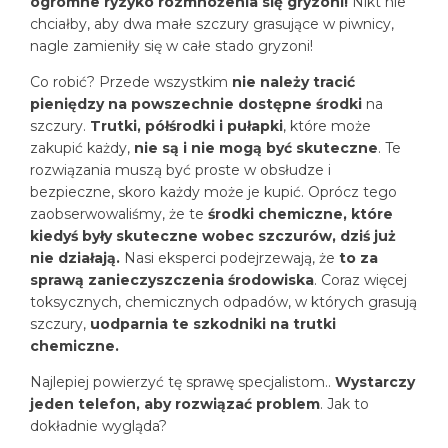
ogromne ryzyko rozmnożenia się gryzoni!
Nikt nie
chciałby, aby dwa małe szczury grasujące w piwnicy,
nagle zamieniły się w całe stado gryzoni!
Co robić? Przede wszystkim
nie należy tracić
pieniędzy na powszechnie dostępne środki
na
szczury.
Trutki, półśrodki i pułapki
, które może
zakupić każdy,
nie są i nie mogą być skuteczne
. Te
rozwiązania muszą być proste w obsłudze i
bezpieczne, skoro każdy może je kupić. Oprócz tego
zaobserwowaliśmy, że te
środki chemiczne, które
kiedyś były skuteczne wobec szczurów, dziś już
nie działają.
Nasi eksperci podejrzewają, że
to za
sprawą zanieczyszczenia środowiska
. Coraz więcej
toksycznych, chemicznych odpadów, w których grasują
szczury,
uodparnia te szkodniki na trutki
chemiczne.
Najlepiej powierzyć tę sprawę specjalistom..
Wystarczy
jeden telefon, aby rozwiązać problem
. Jak to
dokładnie wygląda?