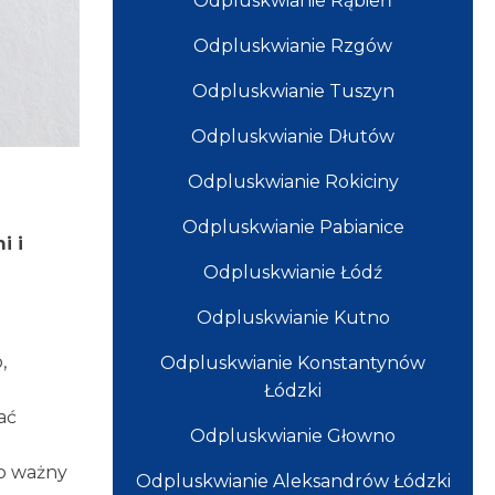
Odpluskwianie Rąbień
Odpluskwianie Rzgów
Odpluskwianie Tuszyn
Odpluskwianie Dłutów
Odpluskwianie Rokiciny
Odpluskwianie Pabianice
i i
Odpluskwianie Łódź
Odpluskwianie Kutno
,
Odpluskwianie Konstantynów
Łódzki
ać
Odpluskwianie Głowno
zo ważny
Odpluskwianie Aleksandrów Łódzki