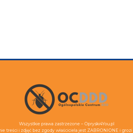
Wszystkie prawa zastrzeżone – Opryski4You.pl
ie treści i zdjęć bez zgody właściciela jest ZABRONIONE i groz