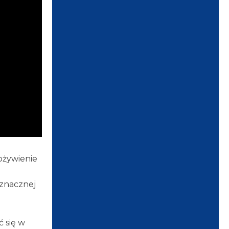
ożywienie
 znacznej
ć się w