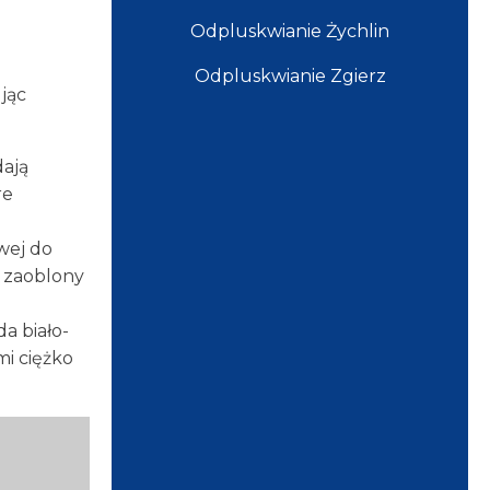
Odpluskwianie Żychlin
Odpluskwianie Zgierz
jąc
dają
re
wej do
y zaoblony
a biało-
mi ciężko