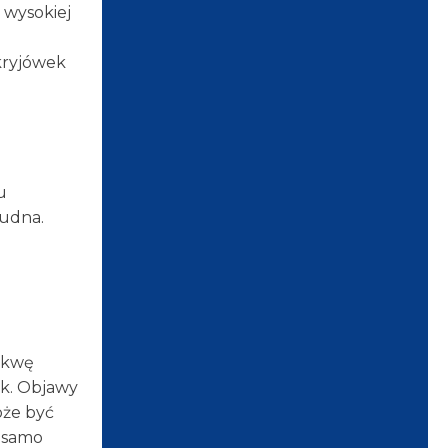
 wysokiej
kryjówek
u
rudna.
uskwę
ek. Objawy
oże być
e samo