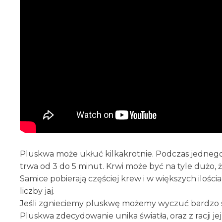
Pluskwa może ukłuć kilkakrotnie. Podczas jednego 
trwa od 3 do 5 minut. Krwi może być na tyle dużo,
Samice pobierają częściej krew i w większych ilośc
liczby jaj.
Jeśli zgnieciemy pluskwę możemy wyczuć bardzo s
Pluskwa zdecydowanie unika światła, oraz z racji je