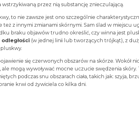
 wstrzykiwaną przez nią substancję znieczulającą.
skwy, to nie zawsze jest ono szczególnie charakterystycz
e też z innymi zmianami skórnymi. Sam ślad w miejscu ug
dku braku objawów trudno określić, czy winna jest plusk
j odległości
(w jednej linii lub tworzących trójkąt), z d
 pluskwy.
pojawienie się czerwonych obszarów na skórze. Wokół n
ne, ale mogą wywoływać mocne uczucie swędzenia skóry. 
ętych podczas snu obszarach ciała, takich jak: szyja, brz
anie krwi od żywiciela co kilka dni.