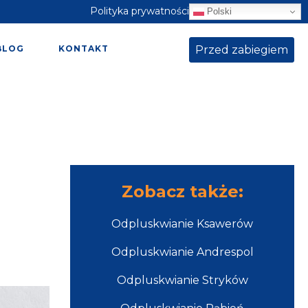
Polityka prywatności
Polski
Przed zabiegiem
BLOG
KONTAKT
Zobacz także:
Odpluskwianie Ksawerów
Odpluskwianie Andrespol
Odpluskwianie Stryków