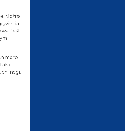
ne. Można
ryzienia
wa. Jeśli
użym
ich może
Takie
uch, nogi,