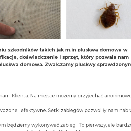
aniu szkodników takich jak m.in pluskwa domowa w
ikacje, doświadczenie i sprzęt, który pozwala nam
e pluskwa domowa. Zwalczamy pluskwy sprawdzonym
niami Klienta. Na miejsce możemy przyjechać anonimowo
awdzone i efektywne. Setki zabiegów pozwoliły nam nabr
ym będziemy wykonywać zabiegi. To pierwszy, ale bard