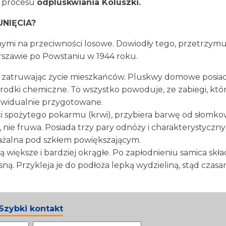
a procesu
odpluskwiania Koluszki.
NIĘCIA?
ymi na przeciwności losowe. Dowiodły tego, przetrzymu
arszawie po Powstaniu w 1944 roku.
 zatruwając życie mieszkańców. Pluskwy domowe posia
odki chemiczne. To wszystko powoduje, ze zabiegi, któ
ywidualnie przygotowane.
ści spożytego pokarmu (krwi), przybiera barwę od słomko
 nie fruwa. Posiada trzy pary odnóży i charakterystyczn
ażalna pod szkłem powiększającym.
większe i bardziej okrągłe. Po zapłodnieniu samica skład
sną. Przykleja je do podłoża lepką wydzieliną, stąd czasa
Szybki kontakt