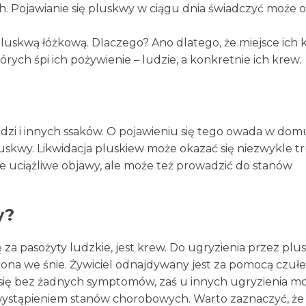
h. Pojawianie się pluskwy w ciągu dnia świadczyć może o
uskwą łóżkową. Dlaczego? Ano dlatego, że miejsce ich 
tórych śpi ich pożywienie – ludzie, a konkretnie ich krew.
udzi i innych ssaków. O pojawieniu się tego owada w dom
uskwy. Likwidacja pluskiew może okazać się niezwykle t
 uciążliwe objawy, ale może też prowadzić do stanów
y?
a pasożyty ludzkie, jest krew. Do ugryzienia przez pl
ążona we śnie. Żywiciel odnajdywany jest za pomocą czuł
 się bez żadnych symptomów, zaś u innych ugryzienia m
 wystąpieniem stanów chorobowych. Warto zaznaczyć, ż