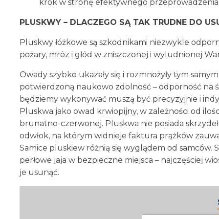
krok w stronę efektywnego przeprowadzeni
PLUSKWY – DLACZEGO SĄ TAK TRUDNE DO USU
Pluskwy łóżkowe są szkodnikami niezwykle odporn
pożary, mróz i głód w zniszczonej i wyludnionej W
Owady szybko ukazały się i rozmnożyły tym samym
potwierdzoną naukowo zdolność – odporność na śr
będziemy wykonywać muszą być precyzyjnie i ind
Pluskwa jako owad krwiopijny, w zależności od ilo
brunatno-czerwonej. Pluskwa nie posiada skrzydeł,
odwłok, na którym widnieje faktura prążków zauw
Samice pluskiew różnią się wyglądem od samców. Są 
perłowe jaja w bezpieczne miejsca – najczęściej wio
je usunąć.