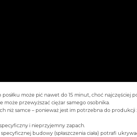
posiłku może pić nawet do 15 minut, choć najczęściej p
 że może przewyższać ciężar samego osobnika.
iach niż samce – ponieważ jest im potrzebna do produkcji
pecyficzny i nieprzyjemny zapach.
j specyficznej budowy (spłaszczenia ciała) potrafi ukrywa