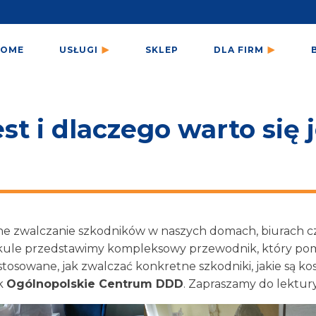
HOME
USŁUGI
SKLEP
DLA FIRM
t i dlaczego warto się j
zne zwalczanie szkodników w naszych domach, biurach c
tykule przedstawimy kompleksowy przewodnik, który po
tosowane, jak zwalczać konkretne szkodniki, jakie są kos
ak
Ogólnopolskie Centrum DDD
. Zapraszamy do lektury