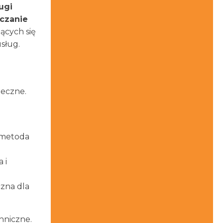
ugi
lczanie
ących się
sług.
teczne.
 metoda
 i
czna dla
chniczne.