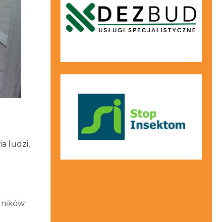
a ludzi,
odników