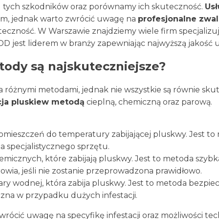
 tych szkodników oraz porównamy ich skuteczność.
Usł
irm, jednak warto zwrócić uwagę na
profesjonalne zwa
uteczność. W Warszawie znajdziemy wiele firm specjalizuj
D jest liderem w branży zapewniając najwyższą jakość u
tody są najskuteczniejsze?
óżnymi metodami, jednak nie wszystkie są równie sku
ja pluskiew metodą
cieplną, chemiczną oraz parową.
mieszczeń do temperatury zabijającej pluskwy. Jest to
a specjalistycznego sprzętu.
micznych, które zabijają pluskwy. Jest to metoda szybka
owia, jeśli nie zostanie przeprowadzona prawidłowo.
ary wodnej, która zabija pluskwy. Jest to metoda bezpie
czna w przypadku dużych infestacji.
zwrócić uwagę na specyfikę infestacji oraz możliwości te