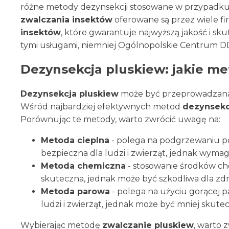
różne metody dezynsekcji stosowane w przypadku
zwalczania insektów
oferowane są przez wiele f
insektów
, które gwarantuje najwyższą jakość i sk
tymi usługami, niemniej Ogólnopolskie Centrum DD
Dezynsekcja pluskiew: jakie me
Dezynsekcja pluskiew
może być przeprowadzana r
Wśród najbardziej efektywnych metod
dezynsekc
Porównując te metody, warto zwrócić uwagę na:
Metoda cieplna
- polega na podgrzewaniu po
bezpieczna dla ludzi i zwierząt, jednak wymag
Metoda chemiczna
- stosowanie środków che
skuteczna, jednak może być szkodliwa dla zdr
Metoda parowa
- polega na użyciu gorącej p
ludzi i zwierząt, jednak może być mniej skute
Wybierając metodę
zwalczanie pluskiew
, warto 