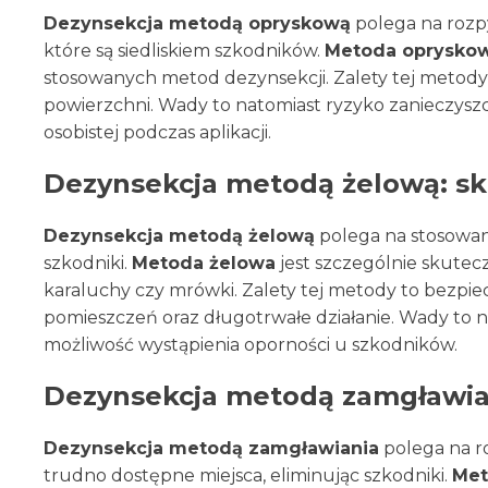
Dezynsekcja metodą opryskową
polega na rozp
które są siedliskiem szkodników.
Metoda oprysko
stosowanych metod dezynsekcji. Zalety tej metody 
powierzchni. Wady to natomiast ryzyko zanieczysz
osobistej podczas aplikacji.
Dezynsekcja metodą żelową: sk
Dezynsekcja metodą żelową
polega na stosowani
szkodniki.
Metoda żelowa
jest szczególnie skutec
karaluchy czy mrówki. Zalety tej metody to bezpiec
pomieszczeń oraz długotrwałe działanie. Wady to 
możliwość wystąpienia oporności u szkodników.
Dezynsekcja metodą zamgławiani
Dezynsekcja metodą zamgławiania
polega na r
trudno dostępne miejsca, eliminując szkodniki.
Met