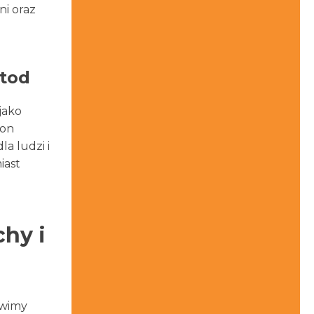
ni oraz
etod
jako
łon
a ludzi i
iast
hy i
ówimy