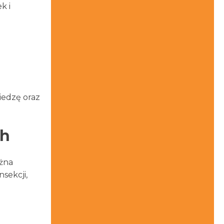
k i
iedzę oraz
ch
żna
sekcji,