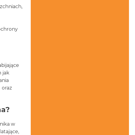
zchniach,
ochrony
bijające
 jak
ania
 oraz
na?
nika w
atające,