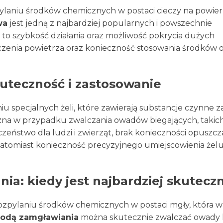
ylaniu środków chemicznych w postaci cieczy na powier
wa
jest jedną z najbardziej popularnych i powszechnie
to szybkość działania oraz możliwość pokrycia dużych
czenia powietrza oraz konieczność stosowania środków 
uteczność i zastosowanie
u specjalnych żeli, które zawierają substancje czynne za
zna w przypadku zwalczania owadów biegających, takich
zeństwo dla ludzi i zwierząt, brak konieczności opuszcz
natomiast konieczność precyzyjnego umiejscowienia żelu
a: kiedy jest najbardziej skutecz
ozpylaniu środków chemicznych w postaci mgły, która w
odą zamgławiania
można skutecznie zwalczać owady l