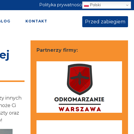
Polityka prywatności
Polski
Przed zabiegiem
BLOG
KONTAKT
Partnerzy firmy:
ej
zy innych
może Ci
zty oraz
!