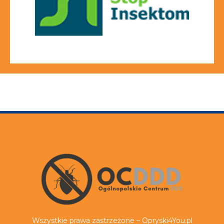
Wszystkie prawa zastrzeżone – Opryski4You.pl