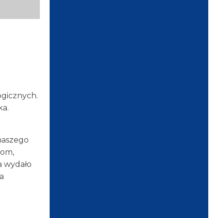
ogicznych.
ka.
naszego
hom,
a wydało
a
o