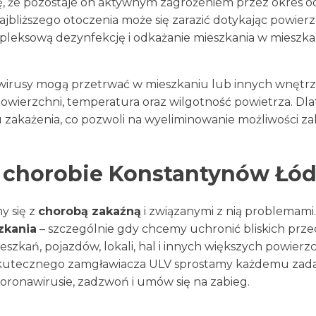
ę, że pozostaje on aktywnym zagrożeniem przez okres od
 najbliższego otoczenia może się zarazić dotykając powier
leksową dezynfekcję i odkażanie mieszkania w mieszkan
awirusy mogą przetrwać w mieszkaniu lub innych wnętrz
powierzchni, temperatura oraz wilgotność powietrza. Dl
akażenia, co pozwoli na wyeliminowanie możliwości zak
 chorobie Konstantynów Łód
y się z
chorobą zakaźną
i związanymi z nią problemami.
zkani
a
– szczególnie gdy chcemy uchronić bliskich prze
szkań, pojazdów, lokali, hal i innych większych powierzc
skutecznego zamgławiacza ULV sprostamy każdemu zadan
oronawirusie, zadzwoń i umów się na zabieg.