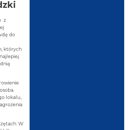
zki
w z
ej
awdę do
, których
ajlepiej.
ednią
rowienie
osoba.
o lokalu,
zagrożenia
rzętach. W