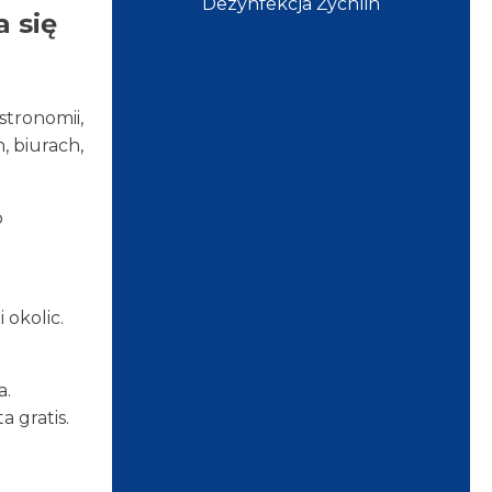
Dezynfekcja Żychlin
a się
tronomii,
, biurach,
o
okolic.
a.
 gratis.