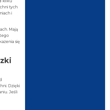
 kilku
zchni tych
iach i
ach. Mają
atego
ażenia się
zki
d
hni. Dzięki
iu. Jeśli