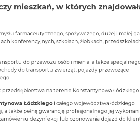
i czy mieszkań, w których znajdował
ysłu farmaceutycznego, spożywczego, dużej i małej gas
lach konferencyjnych, szkołach, żłobkach, przedszkolach
sportu do przewozu osób i mienia, a także specjalneg
chody do transportu zwierząt, pojazdy przewożące
ego.
rzedsiębiorstwa na terenie Konstantynowa Łódzkiego i 
ntynowa Łódzkiego
i całego województwa łódzkiego.
, a także pełną gwarancję profesjonalnego jej wykonani
zamówieniu dezynfekcji lub ozonowania dojazd do klienta