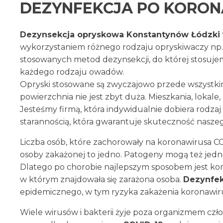
DEZYNFEKCJA PO KORONA
Dezynsekcja opryskowa Konstantynów Łódzki
wykorzystaniem różnego rodzaju opryskiwaczy np. 
stosowanych metod dezynsekcji, do której stosuje
każdego rodzaju owadów.
Opryski stosowane są zwyczajowo przede wszystki
powierzchnia nie jest zbyt duża. Mieszkania, lokale,
Jesteśmy firmą, która indywidualnie dobiera rodzaj
starannością, która gwarantuje skuteczność naszego
Liczba osób, które zachorowały na koronawirusa CO
osoby zakażonej to jedno. Patogeny mogą też jedna
Dlatego po chorobie najlepszym sposobem jest kom
w którym znajdowała się zarażona osoba.
Dezynfek
epidemicznego, w tym ryzyka zakażenia koronawi
Wiele wirusów i bakterii żyje poza organizmem czł