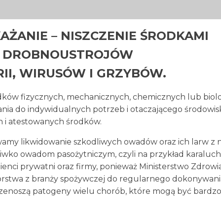
AŻANIE – NISZCZENIE ŚRODKAMI
MI DROBNOUSTROJÓW
I, WIRUSÓW I GRZYBÓW.
ków fizycznych, mechanicznych, chemicznych lub biol
a do indywidualnych potrzeb i otaczającego środowis
 i atestowanych środków.
amy likwidowanie szkodliwych owadów oraz ich larw z 
ciwko owadom pasożytniczym, czyli na przykład karaluc
enci prywatni oraz firmy, ponieważ Ministerstwo Zdrowi
orstwa z branży spożywczej do regularnego dokonywani
rzenoszą patogeny wielu chorób, które mogą być bardz