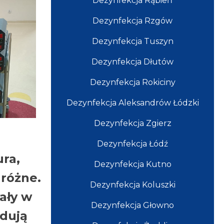
Dezynfekcja Rąbień
Dezynfekcja Rzgów
Dezynfekcja Tuszyn
Dezynfekcja Dłutów
Dezynfekcja Rokiciny
Dezynfekcja Aleksandrów Łódzki
Dezynfekcja Zgierz
Dezynfekcja Łódź
ra,
Dezynfekcja Kutno
 różne.
Dezynfekcja Koluszki
ały w
Dezynfekcja Głowno
dują