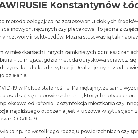
WIRUSIE Konstantynów Łód
to metoda polegająca na zastosowaniu ciekłych środkó
spalinowych, ręcznych czy plecakowa. To jedna z części
my roztwory insektycydów. Można stosować ją tak napr
m w mieszkaniach i innych zamkniętych pomieszczeniach
 biura – to miejsca, gdzie metoda opryskowa sprawdzi się n
 dezynsekcji do każdej sytuacji. Realizujemy je z odpowi
 działania.
VID-19 w Polsce stale rośnie. Pamiętajmy, że samo wyzd
k osadzać się na powierzchniach, których dotyka chora 
pleksowe odkażenie i dezynfekcja mieszkania czy inneg
cja
najbliższego otoczenia jest kluczowa w sytuacjach 
rusem COVID-19.
owieka np. na wszelkiego rodzaju powierzchniach czy sp