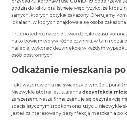
przypadku koronawirusa
COVID-19
podejrzewa si
godzin do kilku dni. Istnieje więc ryzyko, że ktoś z
samych, których dotykał zakażony. Oferujemy komp
lokalach, w których znajdowała się osoba zakażona.
Trudno jednoznacznie stwierdzić, ile czasu koron
na to bowiem wpływ różne czynniki, w tym rodzaj 
najlepiej wykonać dezynfekcję w każdym wypadku z
osób postronnych.
Odkażanie mieszkania po
Fakt wyzdrowienia nie świadczy o tym, że uporaliśm
Niezwykle istotna jest staranna
dezynfekcja mies
zarażeniem. Nasza firma zajmuje się dezynfekcją mie
specjalistycznym środkom oraz użyciu niezwykle 
jesteś zainteresowany dezynfekcją mieszkania po k