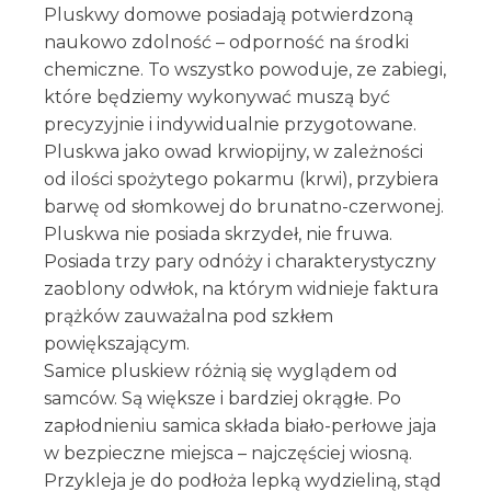
Pluskwy domowe posiadają potwierdzoną
naukowo zdolność – odporność na środki
chemiczne. To wszystko powoduje, ze zabiegi,
które będziemy wykonywać muszą być
precyzyjnie i indywidualnie przygotowane.
Pluskwa jako owad krwiopijny, w zależności
od ilości spożytego pokarmu (krwi), przybiera
barwę od słomkowej do brunatno-czerwonej.
Pluskwa nie posiada skrzydeł, nie fruwa.
Posiada trzy pary odnóży i charakterystyczny
zaoblony odwłok, na którym widnieje faktura
prążków zauważalna pod szkłem
powiększającym.
Samice pluskiew różnią się wyglądem od
samców. Są większe i bardziej okrągłe. Po
zapłodnieniu samica składa biało-perłowe jaja
w bezpieczne miejsca – najczęściej wiosną.
Przykleja je do podłoża lepką wydzieliną, stąd