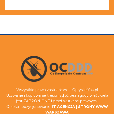
Wszystkie prawa zastrzeżone – Opryski4You.pl
Używanie i kopiowanie treści i zdjęć bez zgody właściciela
jest ZABRONIONE i grozi skutkami prawnymi.
Opieka i pozycjonowanie:
IT AGENCJA
|
STRONY WWW
WARSZAWA