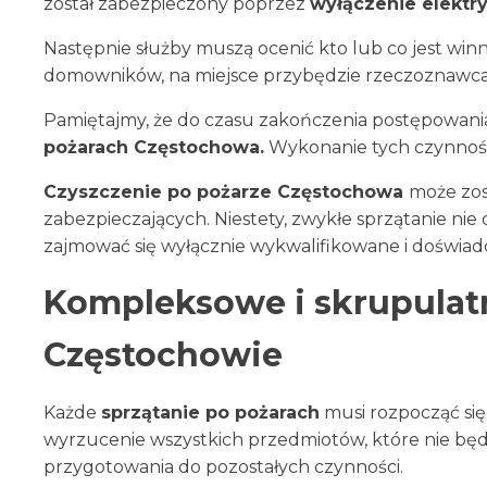
został zabezpieczony poprzez
wyłączenie elektr
Następnie służby muszą ocenić kto lub co jest winn
domowników, na miejsce przybędzie rzeczoznawca z u
Pamiętajmy, że do czasu zakończenia postępowani
pożarach Częstochowa.
Wykonanie tych czynności
Czyszczenie po pożarze
Częstochowa
może zos
zabezpieczających. Niestety, zwykłe sprzątanie n
zajmować się wyłącznie wykwalifikowane i doświad
Kompleksowe i skrupulat
Częstochowie
Każde
sprzątanie po pożarach
musi rozpocząć się
wyrzucenie wszystkich przedmiotów, które nie będą
przygotowania do pozostałych czynności.