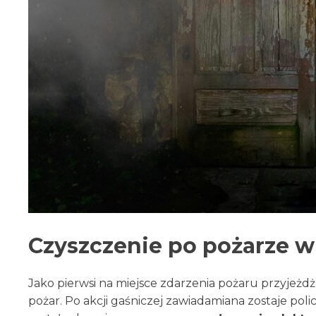
Czyszczenie po pożarze w
Jako pierwsi na miejsce zdarzenia pożaru przyjeżdżaj
pożar. Po akcji gaśniczej zawiadamiana zostaje pol