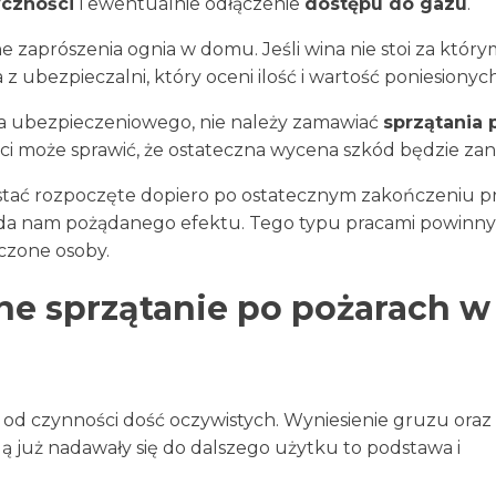
yczności
i ewentualnie odłączenie
dostępu do gazu
.
e zaprószenia ognia w domu. Jeśli wina nie stoi za który
bezpieczalni, który oceni ilość i wartość poniesionych 
a ubezpieczeniowego, nie należy zamawiać
sprzątania 
 może sprawić, że ostateczna wycena szkód będzie zan
tać rozpoczęte dopiero po ostatecznym zakończeniu p
ie da nam pożądanego efektu. Tego typu pracami powinny
czone osoby.
ne sprzątanie po pożarach w
 od czynności dość oczywistych. Wyniesienie gruzu oraz
 już nadawały się do dalszego użytku to podstawa i