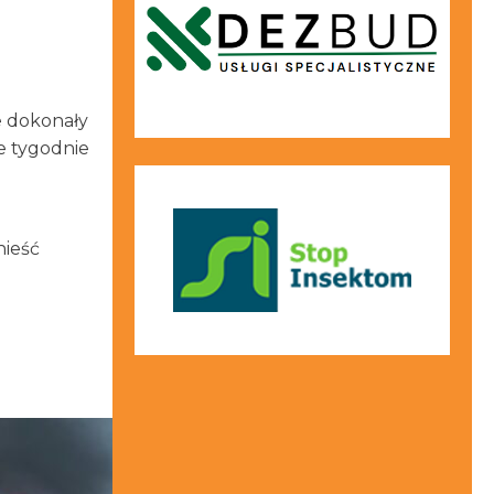
e dokonały
że tygodnie
nieść