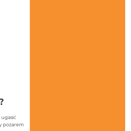
?
ę ugasić
ęty pożarem