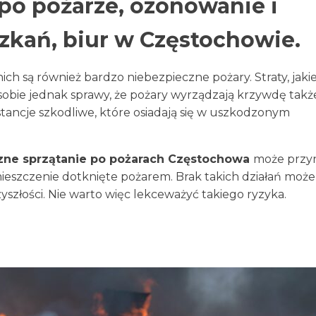
po pożarze, ozonowanie i
zkań, biur w Częstochowie.
ch są również bardzo niebezpieczne pożary. Straty, jaki
aje sobie jednak sprawy, że pożary wyrządzają krzywdę tak
bstancje szkodliwe, które osiadają się w uszkodzonym
zne sprzątanie po pożarach
Częstochowa
może przy
eszczenie dotknięte pożarem. Brak takich działań może
łości. Nie warto więc lekceważyć takiego ryzyka.