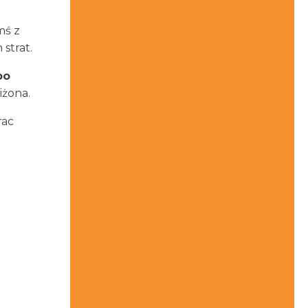
mś z
strat.
po
iżona.
rac