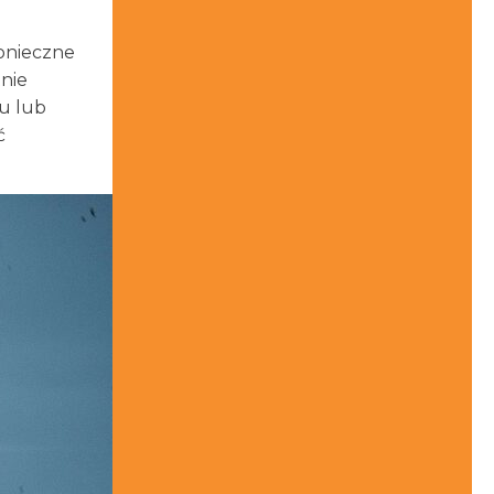
konieczne
nie
ku lub
ć