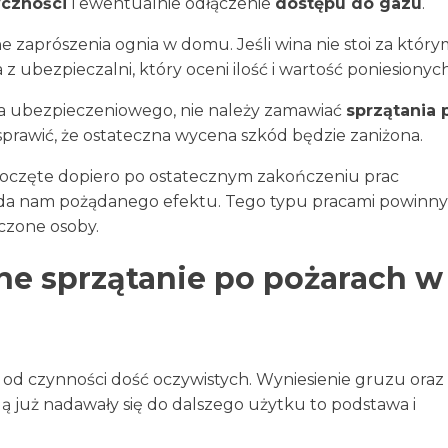
yczności
i ewentualnie odłączenie
dostępu do gazu
.
e zaprószenia ognia w domu. Jeśli wina nie stoi za który
bezpieczalni, który oceni ilość i wartość poniesionych 
a ubezpieczeniowego, nie należy zamawiać
sprzątania 
rawić, że ostateczna wycena szkód będzie zaniżona.
oczęte dopiero po ostatecznym zakończeniu prac
ie da nam pożądanego efektu. Tego typu pracami powinny
czone osoby.
ne sprzątanie po pożarach w
 od czynności dość oczywistych. Wyniesienie gruzu oraz
 już nadawały się do dalszego użytku to podstawa i