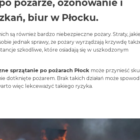
po pożarze, ozonowanie i
kań, biur w Płocku.
ch są również bardzo niebezpieczne pożary. Straty, jaki
aje sobie jednak sprawy, że pożary wyrządzają krzywdę tak
bstancje szkodliwe, które osiadają się w uszkodzonym
zne sprzątanie po pożarach Płock
może przynieść sku
e dotknięte pożarem. Brak takich działań może spowo
arto więc lekceważyć takiego ryzyka.