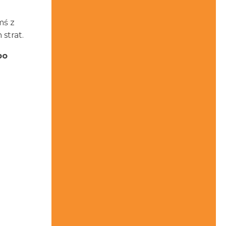
mś z
strat.
po