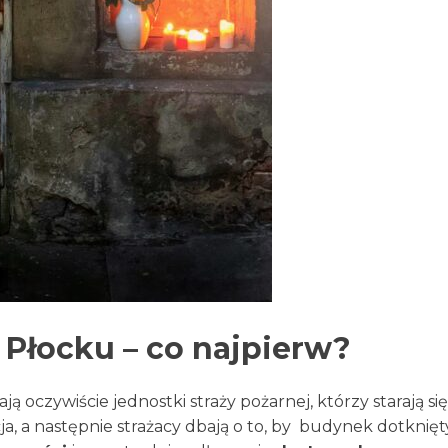
 Płocku – co najpierw?
ą oczywiście jednostki straży pożarnej, którzy starają si
icja, a następnie strażacy dbają o to, by budynek dotkni