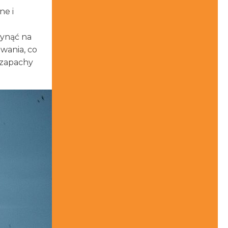
ne i
łynąć na
wania, co
 zapachy