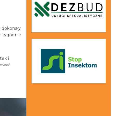
e dokonały
że tygodnie
tek i
dować