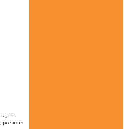
ę ugasić
ęty pożarem