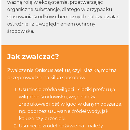
ważną rolę w ekosystemie, przetwarzając
organiczne substancje, dlatego w przypadku
stosowania środków chemicznych należy działać
ostrożnie i z uwzględnieniem ochrony
środowiska.
Jak zwalczać?
Zwalczenie Oniscus asellus, czyli ślazika, można
przeprowadzić na kilka sposobów:
Usunięcie źródła wilgoci - ślaziki preferują
wilgotne środowisko, więc należy
zredukować ilość wilgoci w danym obszarze,
np. poprzez usuwanie źródeł wody, jak
kałuże czy przecieki.
Usunięcie źródeł pożywienia - należy