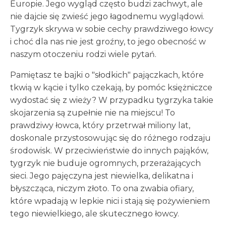
Europie. Jego wygląd często budzi zachwyt, ale
nie dajcie się zwieść jego łagodnemu wyglądowi.
Tygrzyk skrywa w sobie cechy prawdziwego łowcy
i choć dla nas nie jest groźny, to jego obecność w
naszym otoczeniu rodzi wiele pytań.
Pamiętasz te bajki o "słodkich" pajączkach, które
tkwią w kącie i tylko czekają, by pomóc księżniczce
wydostać się z wieży? W przypadku tygrzyka takie
skojarzenia są zupełnie nie na miejscu! To
prawdziwy łowca, który przetrwał miliony lat,
doskonale przystosowując się do różnego rodzaju
środowisk. W przeciwieństwie do innych pająków,
tygrzyk nie buduje ogromnych, przerażających
sieci. Jego pajęczyna jest niewielka, delikatna i
błyszcząca, niczym złoto. To ona zwabia ofiary,
które wpadają w lepkie nici i stają się pożywieniem
tego niewielkiego, ale skutecznego łowcy.