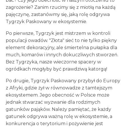
bać? Czy jego obecność w naszym otoczeniu to
zagrożenie? Zanim rzucimy się z miotłą na każdą
pajęczynę, zastanówmy się, jaką rolę odgrywa
Tygrzyk Paskowany w ekosystemie.
Po pierwsze, Tygrzyk jest mistrzem w kontroli
populacji owadów. "Złota" sieć to nie tylko piękny
element dekoracyjny, ale śmiertelna pułapka dla
much, komarów i innych dokuczliwych stworzeń.
Bez Tygrzyka, nasze wieczorne spacery w
ogródkach mogłyby być prawdziwą katorgą!
Po drugie, Tygrzyk Paskowany przybył do Europy
z Afryki, gdzie żył w równowadze z tamtejszym
ekosystemem. Jego obecność w Polsce może
jednak stwarzać wyzwanie dla rodzimych
gatunków pająków. Należy pamiętać, że każdy
gatunek odgrywa ważną rolę w ekosystemie, a
konkurencja o terytorium i pożywienie jest