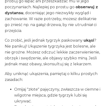
próbuj go łapać ani przeszkadzać mu w jego
poczynaniach. Najlepiej po prostu go
obserwuj z
dystansu
, doceniając jego niezwykły wygląd i
zachowanie. W razie potrzeby, możesz delikatnie
go znieść np. na gałąź drzewa, by nie utrudniał ci
przejścia.
Co zrobić, jeśli jednak tygrzyk paskowany
ukąsi
?
Nie panikuj! Ukąszenie tygrzyka jest bolesne, ale
nie groźne. Możesz odczuć lekkie zaczerwienienie,
obrzęk i swędzenie, ale objawy szybko miną. Jeśli
jednak masz obawy, skonsultuj się z lekarzem.
Aby uniknąć ukąszenia, pamiętaj o kilku prostych
zasadach:
Omijaj "złote" pajęczyny, zwłaszcza w ciemne i
wilgotne miejsca, gdzie tygrzyk lubi się
ukrywać.