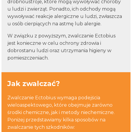
drobnoustroje, które mogą wywoływać choroby
u ludzi i zwierząt. Ponadto, ich odchody mogą
wywoływać reakcje alergiczne u ludzi, zwłaszcza
u osób cierpiących na astmę lub alergie.
W związku z powyższym, zwalczanie Ectobius
jest konieczne w celu ochrony zdrowia i
dobrostanu ludzi oraz utrzymania higieny w
pomieszczeniach.
Jak zwalczać?
Zwalczanie Ectobius wymaga podejścia
wieloaspektowego, które obejmuje zarówno
środki chemiczne, jak i metody niechemiczne.
Poniżej przedstawiamy kilka sposobów na
zwalczanie tych szkodników: