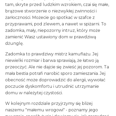
tam, skryte przed ludzkim wzrokiem, czai się małe,
brązowe stworzenie o niezwykłej zwinności i
żarłoczności. Możecie go spotkać w szafce z
przyprawami, pod zlewem, a nawet w spiżarni. To
zadomka, mały, niepozorny intruz, który może
zamienić Wasz ustawiony dom w prawdziwą
dżunglę.
Zadomka to prawdziwy mistrz kamuflażu. Jej
niewielki rozmiar i barwa sprawiają, że łatwo ją
przeoczyć. Ale nie dajcie się zwieść jej pozorom. Ta
mała bestia potrafi narobić sporo zamieszania. Jej
obecność może doprowadzić do alergii, wywołać
poczucie dyskomfortu i utrudnić utrzymanie
domu w należytej czystości.
W kolejnym rozdziale przyjrzymy się bliżej
naszemu "małemu wrogowi" - poznamy jego