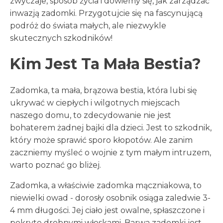
zwyczaje, sposób życia i dowiemy się, jak zarządzać
inwazją zadomki. Przygotujcie się na fascynującą
podróż do świata małych, ale niezwykle
skutecznych szkodników!
Kim Jest Ta Mała Bestia?
Zadomka, ta mała, brązowa bestia, która lubi się
ukrywać w ciepłych i wilgotnych miejscach
naszego domu, to zdecydowanie nie jest
bohaterem żadnej bajki dla dzieci. Jest to szkodnik,
który może sprawić sporo kłopotów. Ale zanim
zaczniemy myśleć o wojnie z tym małym intruzem,
warto poznać go bliżej.
Zadomka, a właściwie zadomka mączniakowa, to
niewielki owad - dorosły osobnik osiąga zaledwie 3-
4 mm długości. Jej ciało jest owalne, spłaszczone i
pokryte drobnymi włoskami. Barwa zadomki jest