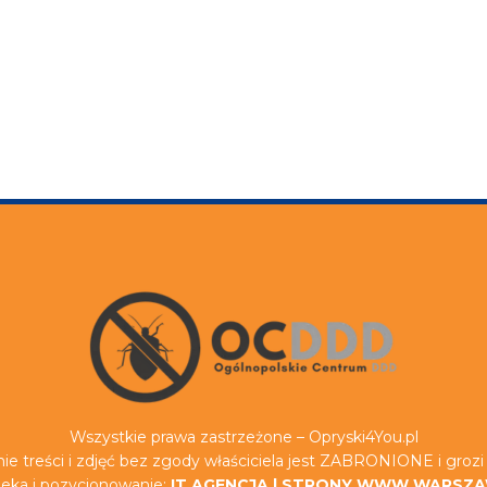
Wszystkie prawa zastrzeżone – Opryski4You.pl
ie treści i zdjęć bez zgody właściciela jest ZABRONIONE i groz
eka i pozycjonowanie:
IT AGENCJA
|
STRONY WWW WARSZ