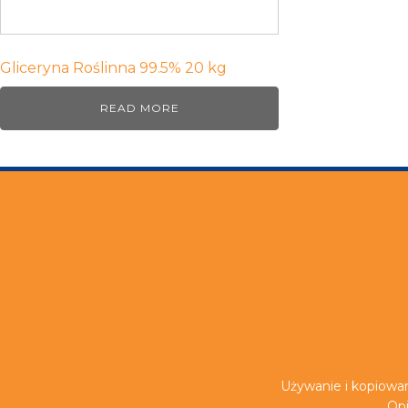
Gliceryna Roślinna 99.5% 20 kg
READ MORE
Używanie i kopiowan
Opi