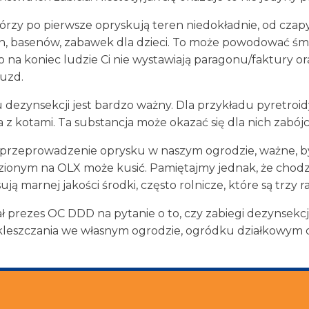
, którzy po pierwsze opryskują teren niedokładnie, od cza
 basenów, zabawek dla dzieci. To może powodować śmier
 na koniec ludzie Ci nie wystawiają paragonu/faktury 
ruzd.
ezynsekcji jest bardzo ważny. Dla przykładu pyretroidy
z kotami. Ta substancja może okazać się dla nich zabójc
a przeprowadzenie oprysku w naszym ogrodzie, ważne, b
ezionym na OLX może kusić. Pamiętajmy jednak, że chodz
marnej jakości środki, często rolnicze, które są trzy ra
ział prezes OC DDD na pytanie o to, czy zabiegi dezynsekc
kleszczania we własnym ogrodzie, ogródku działkowym c