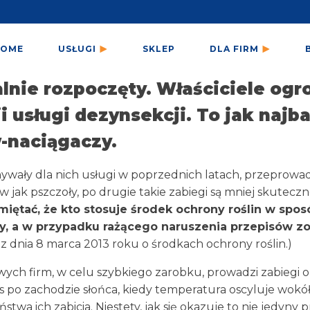
HOME
USŁUGI
SKLEP
DLA FIRM
alnie rozpoczęty. Właściciele og
ji usługi dezynsekcji. To jak naj
w-naciągaczy.
konywały dla nich usługi w poprzednich latach, przeprowa
ak pszczoły, po drugie takie zabiegi są mniej skuteczne,
iętać, że kto stosuje środek ochrony roślin w spos
ny, a w przypadku rażącego naruszenia przepisów 
y z dnia 8 marca 2013 roku o środkach ochrony roślin.)
owych firm, w celu szybkiego zarobku, prowadzi zabiegi 
zas po zachodzie słońca, kiedy temperatura oscyluje wokół 
wa ich zabicia. Niestety, jak się okazuje to nie jedyny 