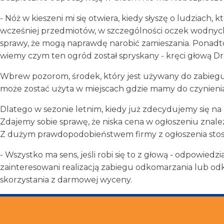
- Nóż w kieszeni mi się otwiera, kiedy słyszę o ludziach
wcześniej przedmiotów, w szczególności oczek wodnych,
sprawy, że mogą naprawdę narobić zamieszania. Ponadto
wiemy czym ten ogród został spryskany - kręci głową D
Wbrew pozorom, środek, który jest używany do zabiegu d
może zostać użyta w miejscach gdzie mamy do czynienia 
Dlatego w sezonie letnim, kiedy już zdecydujemy się n
Zdajemy sobie sprawę, że niska cena w ogłoszeniu znal
Z dużym prawdopodobieństwem firmy z ogłoszenia stosują 
- Wszystko ma sens, jeśli robi się to z głową - odpowied
zainteresowani realizacją zabiegu odkomarzania lub od
skorzystania z darmowej wyceny.