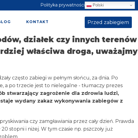
Polityka prywatności
Polski
Przed zabiegiem
BLOG
KONTAKT
rodów, działek czy innych terenów
bardziej właściwa droga, uważajmy
dzały często zabiegi w pełnym słońcu, za dnia. Po
 a po trzecie jest to nielegalne - tłumaczy prezes
ób stwarzający zagrożenie dla zdrowia ludzi,
zostaje wydany zakaz wykonywania zabiegów z
opryskiwania czy zamgławiania przez cały dzień. Prawda
20 stopni i niżej. W tym czasie np. pszczoły już
problem.