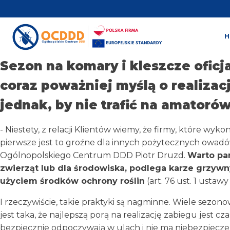
Sezon na komary i kleszcze oficj
coraz poważniej myślą o realizac
jednak, by nie trafić na amatoró
- Niestety, z relacji Klientów wiemy, że firmy, które wy
pierwsze jest to groźne dla innych pożytecznych owadów j
Ogólnopolskiego Centrum DDD Piotr Druzd.
Warto pam
zwierząt lub dla środowiska, podlega karze grzyw
użyciem środków ochrony roślin
(art. 76 ust. 1 ustaw
I rzeczywiście, takie praktyki są nagminne. Wiele sezon
jest taka, że najlepszą porą na realizację zabiegu jest c
bezpiecznie odpoczywają w ulach i nie ma niebezpieczeńst