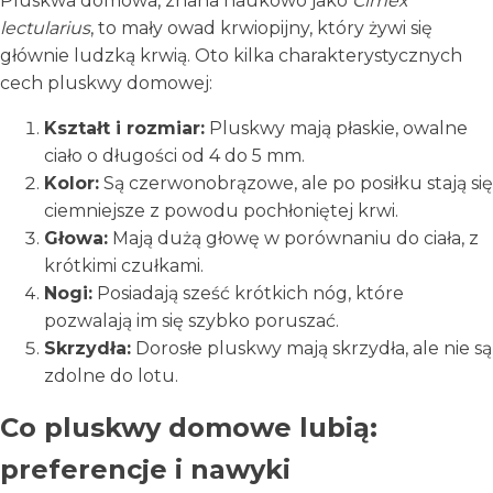
Pluskwa domowa, znana naukowo jako
Cimex
lectularius
, to mały owad krwiopijny, który żywi się
głównie ludzką krwią. Oto kilka charakterystycznych
cech pluskwy domowej:
Kształt i rozmiar:
Pluskwy mają płaskie, owalne
ciało o długości od 4 do 5 mm.
Kolor:
Są czerwonobrązowe, ale po posiłku stają się
ciemniejsze z powodu pochłoniętej krwi.
Głowa:
Mają dużą głowę w porównaniu do ciała, z
krótkimi czułkami.
Nogi:
Posiadają sześć krótkich nóg, które
pozwalają im się szybko poruszać.
Skrzydła:
Dorosłe pluskwy mają skrzydła, ale nie są
zdolne do lotu.
Co pluskwy domowe lubią:
preferencje i nawyki