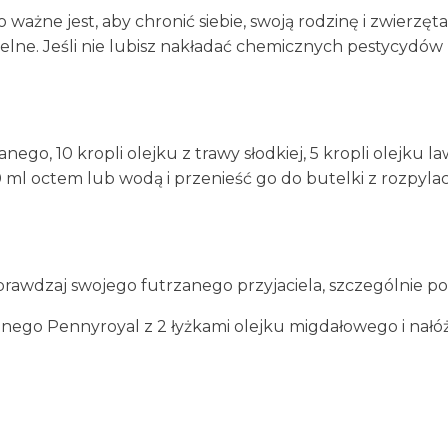
o ważne jest, aby chronić siebie, swoją rodzinę i zwier
ne. Jeśli nie lubisz nakładać chemicznych pestycydów n
ego, 10 kropli olejku z trawy słodkiej, 5 kropli olejku
0 ml octem lub wodą i przenieść go do butelki z rozpyla
sprawdzaj swojego futrzanego przyjaciela, szczególnie p
nego Pennyroyal z 2 łyżkami olejku migdałowego i nałóż 