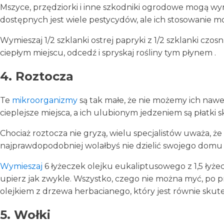
Mszyce, przędziorki i inne szkodniki ogrodowe mogą wyr
dostępnych jest wiele pestycydów, ale ich stosowanie m
Wymieszaj 1/2 szklanki ostrej papryki z 1/2 szklanki czo
ciepłym miejscu, odcedź i spryskaj rośliny tym płynem .
4. Roztocza
Te
mikroorganizmy
są tak małe, że nie możemy ich nawe
cieplejsze miejsca, a ich ulubionym jedzeniem są płatki s
Chociaż roztocza nie gryzą, wielu specjalistów uważa, że
najprawdopodobniej wolałbyś nie dzielić swojego domu
Wymieszaj
6 łyżeczek olejku eukaliptusowego z 1,5 łyże
upierz jak zwykle. Wszystko, czego nie można myć, po pr
olejkiem z drzewa herbacianego, który jest równie skut
5. Wołki