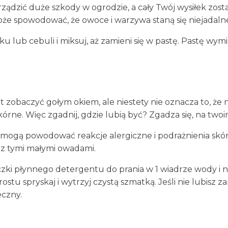
ządzić duże szkody w ogrodzie, a cały Twój wysiłek zos
oże spowodować, że owoce i warzywa staną się niejadaln
snku lub cebuli i miksuj, aż zamieni się w pastę. Pastę w
t zobaczyć gołym okiem, ale niestety nie oznacza to, że
kórne. Więc zgadnij, gdzie lubią być? Zgadza się, na twoi
 ​​mogą powodować reakcje alergiczne i podrażnienia skóry
 z tymi małymi owadami.
czki płynnego detergentu do prania w 1 wiadrze wody i n
ostu spryskaj i wytrzyj czystą szmatką. Jeśli nie lubisz
eczny.