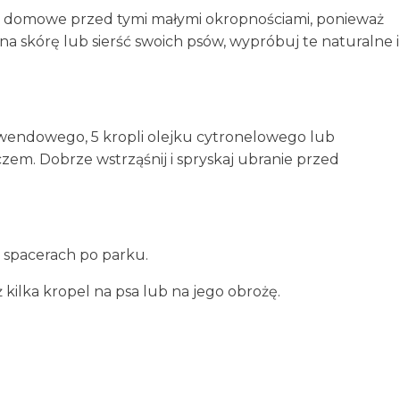
zęta domowe przed tymi małymi okropnościami, ponieważ
a skórę lub sierść swoich psów, wypróbuj te naturalne i
 lawendowego, 5 kropli olejku cytronelowego lub
czem. Dobrze wstrząśnij i spryskaj ubranie przed
o spacerach po parku.
kilka kropel na psa lub na jego obrożę.