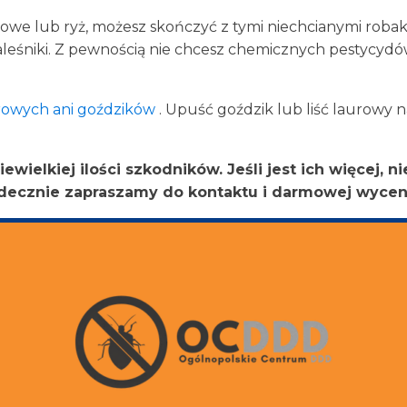
ożowe lub ryż, możesz skończyć z tymi niechcianymi roba
aleśniki. Z pewnością nie chcesz chemicznych pestycydó
aurowych ani goździków
. Upuść goździk lub liść laurowy n
wielkiej ilości szkodników. Jeśli jest ich więcej, 
rdecznie zapraszamy do kontaktu i darmowej wycen