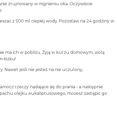
tanie zrujnowany w mgnieniu oka. Oczywiście
e.
ymieszać z 500 ml ciepłej wody. Pozostaw na 24 godziny w
 nie ma ich w pobliżu. Żyją w kurzu domowym, wolą
m łóżku!
. Nawet jeśli nie jesteś na nie uczulony,
amocz rzeczy nadające się do prania - a następnie
 zapachu olejku eukaliptusowego, możesz zastąpić go