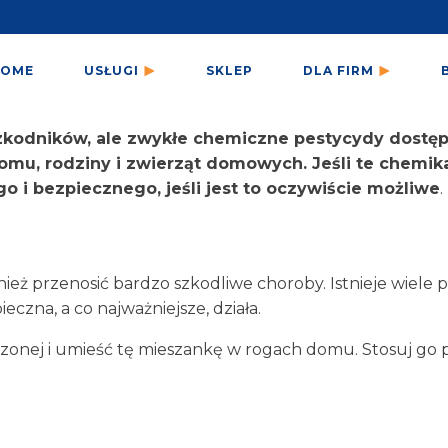
HOME
USŁUGI
SKLEP
DLA FIRM
kodników, ale zwykłe chemiczne pestycydy dostępn
omu, rodziny i zwierząt domowych. Jeśli te chemik
go i bezpiecznego, jeśli jest to oczywiście możliwe
.
ież przenosić bardzo szkodliwe choroby. Istnieje wiele 
ieczna, a co najważniejsze, działa.
czonej i umieść tę mieszankę w rogach domu. Stosuj go p