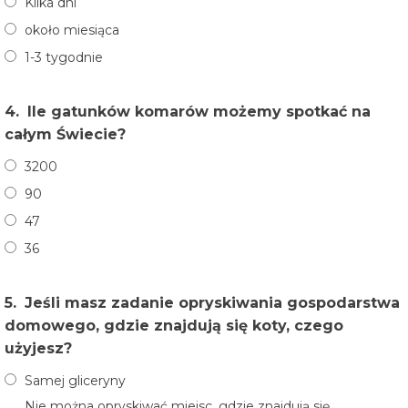
Kilka dni
około miesiąca
1-3 tygodnie
4.
Ile gatunków komarów możemy spotkać na
całym Świecie?
3200
90
47
36
5.
Jeśli masz zadanie opryskiwania gospodarstwa
domowego, gdzie znajdują się koty, czego
użyjesz?
Samej gliceryny
Nie można opryskiwać miejsc, gdzie znajdują się