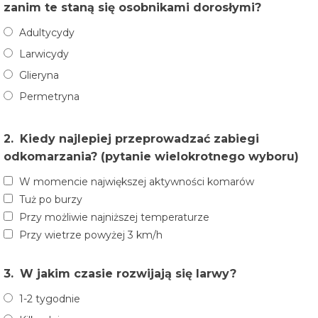
zanim te staną się osobnikami dorosłymi?
Adultycydy
Larwicydy
Glieryna
Permetryna
2.
Kiedy najlepiej przeprowadzać zabiegi
odkomarzania? (pytanie wielokrotnego wyboru)
W momencie największej aktywności komarów
Tuż po burzy
Przy możliwie najniższej temperaturze
Przy wietrze powyżej 3 km/h
3.
W jakim czasie rozwijają się larwy?
1-2 tygodnie