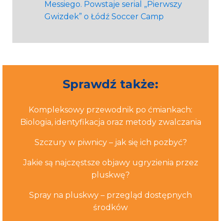
Messiego. Powstaje serial „Pierwszy
Gwizdek” o Łódź Soccer Camp
Sprawdź także:
Kompleksowy przewodnik po ćmiankach:
Biologia, identyfikacja oraz metody zwalczania
Szczury w piwnicy – jak się ich pozbyć?
Jakie są najczęstsze objawy ugryzienia przez
pluskwę?
Spray na pluskwy – przegląd dostępnych
środków