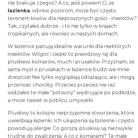
nie brakuje czegoś? A co, jeśli powiem Ci, że
łazienka
, wbrew pozorom, może być często
terenem łowów dla nieproszonych gości - insektów?
Tak, czytałeś dobrze - i to nie tylko w krajach
tropikalnych, ale również w naszych domach.
W łazience panują idealne warunki dla niektórych
insektów. Wilgoć i ciepło to prawdziwy raj dla
pluskiew, komarów, much i prusaków. Przyznam, że
sama myśl o prusakach w łazience budzi we mnie
dreszcze! Nie tylko wyglądają odrażająco, ale i mogą
przenosić choroby. Przecież przecież nie raz
widziałeś te małe "potwory" wędrujące po podłodze,
a może nawet w pobliżu umywalki.
Pluskwy to kolejne nieprzyjemne stworzenia, które
uwielbiają łazienki. Ich ukąszenia są bolesne i często
powodują alergie. Co gorsza, pluskwy są niezwykle
trudne do zwalczenia. A co z komarami? Te małe