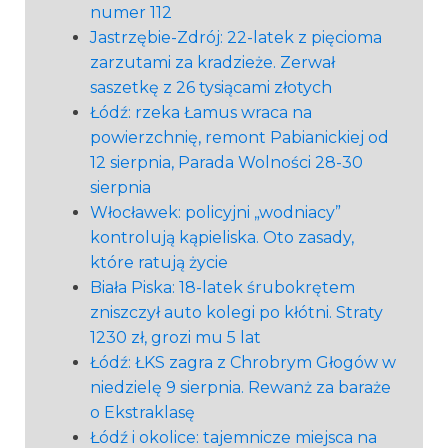
numer 112
Jastrzębie-Zdrój: 22-latek z pięcioma
zarzutami za kradzieże. Zerwał
saszetkę z 26 tysiącami złotych
Łódź: rzeka Łamus wraca na
powierzchnię, remont Pabianickiej od
12 sierpnia, Parada Wolności 28-30
sierpnia
Włocławek: policyjni „wodniacy”
kontrolują kąpieliska. Oto zasady,
które ratują życie
Biała Piska: 18-latek śrubokrętem
zniszczył auto kolegi po kłótni. Straty
1230 zł, grozi mu 5 lat
Łódź: ŁKS zagra z Chrobrym Głogów w
niedzielę 9 sierpnia. Rewanż za baraże
o Ekstraklasę
Łódź i okolice: tajemnicze miejsca na