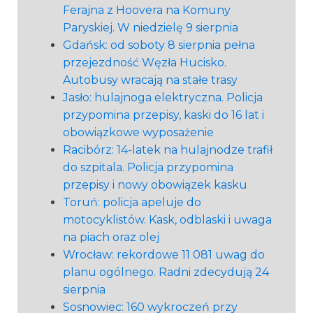
Ferajna z Hoovera na Komuny
Paryskiej. W niedzielę 9 sierpnia
Gdańsk: od soboty 8 sierpnia pełna
przejezdność Węzła Hucisko.
Autobusy wracają na stałe trasy
Jasło: hulajnoga elektryczna. Policja
przypomina przepisy, kaski do 16 lat i
obowiązkowe wyposażenie
Racibórz: 14-latek na hulajnodze trafił
do szpitala. Policja przypomina
przepisy i nowy obowiązek kasku
Toruń: policja apeluje do
motocyklistów. Kask, odblaski i uwaga
na piach oraz olej
Wrocław: rekordowe 11 081 uwag do
planu ogólnego. Radni zdecydują 24
sierpnia
Sosnowiec: 160 wykroczeń przy