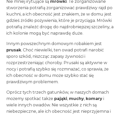
Nie mniej irytujące są
mrówki
. Te zorganizowane
stworzenia potrafią zorganizować prawdziwy rajd po
kuchni, a ich obecność jest znakiem, że w domu jest
gdzieś źródło pożywienia, które je przyciąga. Mrówki
potrafią znaleźć drogę do najdrobniejszej szczeliny, a
ich kolonie mogą być naprawdę duże.
Innym powszechnym domowym robakiem jest
prusak
. Choć niewielki, ten owad potrafi narobić
sporo szkód, niszcząc zapasy żywności i
rozprzestrzeniając choroby. Prusaki są aktywne w
nocy i potrafią szybko się rozmnażać, co sprawia, że
ich obecność w domu może szybko stać się
prawdziwym problemem.
Oprócz tych trzech gatunków, w naszych domach
możemy spotkać także
pająki
,
muchy
,
komary
i
wiele innych owadów. Nie wszystkie z nich są
niebezpieczne, ale ich obecność jest nieprzyjemna i