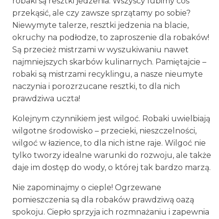
robaki są resztki jedzenia. Wszyscy lubimy coś
przekąsić, ale czy zawsze sprzątamy po sobie?
Niewymyte talerze, resztki jedzenia na blacie,
okruchy na podłodze, to zaproszenie dla robaków!
Są przecież mistrzami w wyszukiwaniu nawet
najmniejszych skarbów kulinarnych. Pamiętajcie –
robaki są mistrzami recyklingu, a nasze nieumyte
naczynia i porozrzucane resztki, to dla nich
prawdziwa uczta!
Kolejnym czynnikiem jest wilgoć. Robaki uwielbiają
wilgotne środowisko – przecieki, nieszczelności,
wilgoć w łazience, to dla nich istne raje. Wilgoć nie
tylko tworzy idealne warunki do rozwoju, ale także
daje im dostęp do wody, o której tak bardzo marzą.
Nie zapominajmy o cieple! Ogrzewane
pomieszczenia są dla robaków prawdziwą oazą
spokoju. Ciepło sprzyja ich rozmnażaniu i zapewnia