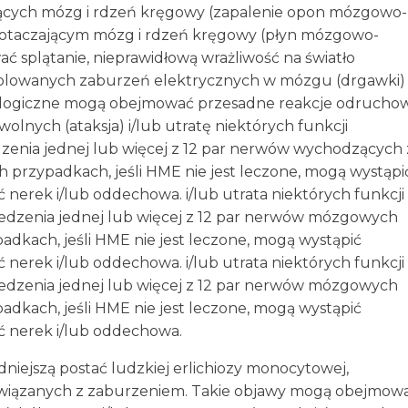
ących mózg i rdzeń kręgowy (zapalenie opon mózgowo-
e otaczającym mózg i rdzeń kręgowy (płyn mózgowo-
splątanie, nieprawidłową wrażliwość na światło
trolowanych zaburzeń elektrycznych w mózgu (drgawki) 
rologiczne mogą obejmować przesadne reakcje odrucho
olnych (ataksja) i/lub utratę niektórych funkcji
enia jednej lub więcej z 12 par nerwów wychodzących 
 przypadkach, jeśli HME nie jest leczone, mogą wystąpi
ć nerek i/lub oddechowa. i/lub utrata niektórych funkcji
dzenia jednej lub więcej z 12 par nerwów mózgowych
dkach, jeśli HME nie jest leczone, mogą wystąpić
ć nerek i/lub oddechowa. i/lub utrata niektórych funkcji
dzenia jednej lub więcej z 12 par nerwów mózgowych
dkach, jeśli HME nie jest leczone, mogą wystąpić
ść nerek i/lub oddechowa.
iejszą postać ludzkiej erlichiozy monocytowej,
związanych z zaburzeniem. Takie objawy mogą obejmow