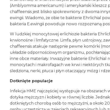
(Amblyomma americanum) i amerykański kleszcz psi 
chaffeensis jest blisko spokrewniony z dwoma innymi t
ewingii. Wiadomo, że obie te bakterie Ehrlichial po
bakteria E.ewingii powoduje nowo rozpoznaną posta
W ludzkiej monocytowej erlichiozie bakteria Ehrlich
krwionośne i limfatyczne. Limfa, płyn ustrojowy, za
chaffeensis atakuje następnie pewne komórki (mono
układzie odpornościowym organizmu, pochłaniając i 
inne obce materiały. Inwazyjne bakterie Ehrlichia
monocytach i makrofagach we krwi i niektórych tkan
śledziona, nerki, płuca i płyn otaczający mózg i 
Dotknięte populacje
Infekcja HME najczęściej występuje na obszarach wi
dotyka mężczyzn i kobiety w równej liczbie. Jed
dotkniętych chorobą osób to mężczyźni, a około 20
osoby uczestniczą w zajęciach rekreacyjnych lub z