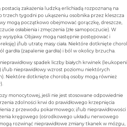
 postacią zakażenia ludzką erlichiadą rozpoznaną na
 trzech tygodni po ukąszeniu osobnika przez kleszcza
bjawy mogą początkowo obejmować gorączkę, dreszcze,
uczucie osłabienia i zmęczenia (złe samopoczucie). W
ię wysypka. Objawy mogą następnie postępować i
ksję) i/lub utratę masy ciała. Niektóre dotknięte chor
gardła (zapalenie gardła) i ból w okolicy brzucha.
eprawidłowy spadek liczby białych krwinek (leukopeni
) i/lub nieprawidłowy wzrost poziomu niektórych
. Niektóre dotknięte chorobą osoby mogą również
).
iozy monocytowej, jeśli nie jest stosowane odpowiednie
zenia zdolności krwi do prawidłowego krzepnięcia
wienia z przewodu pokarmowego; i/lub nieprawidłowości
dzenia kręgowego (ośrodkowego układu nerwowego
 mogą rozwinąć nieprawidłowe zmiany tkanek w mózgu,