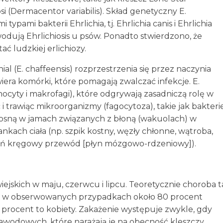
(Dermacentor variabilis). Skład genetyczny E.
ypami bakterii Ehrlichia, tj. Ehrlichia canis i Ehrlichia
wodują Ehrlichiosis u psów. Ponadto stwierdzono, że
ć ludzkiej erlichiozy.
ial (E. chaffeensis) rozprzestrzenia się przez naczynia
wiera komórki, które pomagają zwalczać infekcje. E.
cyty i makrofagi), które odgrywają zasadniczą rolę w
trawiąc mikroorganizmy (fagocytoza), takie jak bakterie
l rosną w jamach związanych z błoną (wakuolach) w
kach ciała (np. szpik kostny, węzły chłonne, wątroba,
rdzeń kręgowy przewód [płyn mózgowo-rdzeniowy]).
ejskich w maju, czerwcu i lipcu. Teoretycznie choroba t
nak w obserwowanych przypadkach około 80 procent
 procent to kobiety. Zakażenie występuje zwykle, gdy
awodowych, które narażają je na obecność kleszczy.