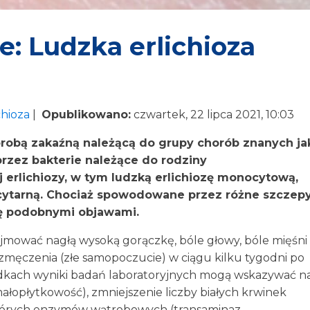
: Ludzka erlichioza
chioza
|
Opublikowano:
czwartek, 22 lipca 2021, 10:03
orobą zakaźną należącą do grupy chorób znanych ja
rzez bakterie należące do rodziny
ej erlichiozy, w tym ludzką erlichiozę monocytową,
ocytarną. Chociaż spowodowane przez różne szczep
się podobnymi objawami.
jmować nagłą wysoką gorączkę, bóle głowy, bóle mięśni
i zmęczenia (złe samopoczucie) w ciągu kilku tygodni po
kach wyniki badań laboratoryjnych mogą wskazywać n
ałopłytkowość), zmniejszenie liczby białych krwinek
ektórych enzymów wątrobowych (transaminaz