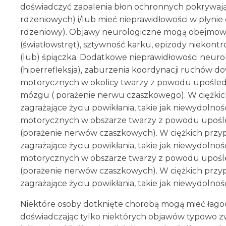
doświadczyć zapalenia błon ochronnych pokrywaj
rdzeniowych) i/lub mieć nieprawidłowości w płyni
rdzeniowy). Objawy neurologiczne mogą obejmować 
(światłowstręt), sztywność karku, epizody niekon
(lub) śpiączka. Dodatkowe nieprawidłowości neu
(hiperrefleksja), zaburzenia koordynacji ruchów dow
motorycznych w okolicy twarzy z powodu upośledz
mózgu ( porażenie nerwu czaszkowego). W ciężkich
zagrażające życiu powikłania, takie jak niewydolnoś
motorycznych w obszarze twarzy z powodu upośle
(porażenie nerwów czaszkowych). W ciężkich przypa
zagrażające życiu powikłania, takie jak niewydolnoś
motorycznych w obszarze twarzy z powodu upośle
(porażenie nerwów czaszkowych). W ciężkich przypa
zagrażające życiu powikłania, takie jak niewydolno
Niektóre osoby dotknięte chorobą mogą mieć łagodn
doświadczając tylko niektórych objawów typowo 