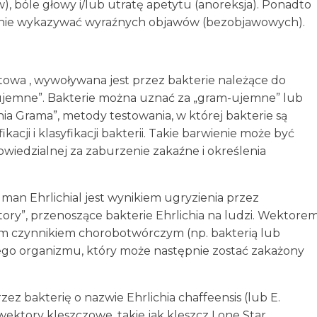
), bóle głowy i/lub utratę apetytu (anoreksja). Ponadto
ą nie wykazywać wyraźnych objawów (bezobjawowych).
towa , wywoływana jest przez bakterie należące do
m-ujemne”. Bakterie można uznać za „gram-ujemne” lub
ia Grama”, metody testowania, w której bakterie są
cji i klasyfikacji bakterii. Takie barwienie może być
owiedzialnej za zaburzenie zakaźne i określenia
man Ehrlichial jest wynikiem ugryzienia przez
ktory”, przenoszące bakterie Ehrlichia na ludzi. Wektore
nym czynnikiem chorobotwórczym (np. bakterią lub
nego organizmu, który może następnie zostać zakażony
z bakterię o nazwie Ehrlichia chaffeensis (lub E.
 wektory kleszczowe, takie jak kleszcz Lone Star