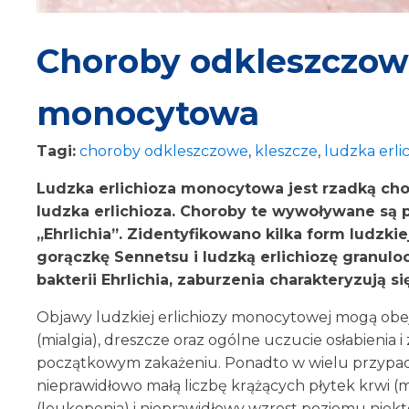
Choroby odkleszczowe
monocytowa
Tagi:
choroby odkleszczowe
,
kleszcze
,
ludzka erli
Ludzka erlichioza monocytowa jest rzadką ch
ludzka erlichioza. Choroby te wywoływane są p
„Ehrlichia”. Zidentyfikowano kilka form ludzki
gorączkę Sennetsu i ludzką erlichiozę granul
bakterii Ehrlichia, zaburzenia charakteryzują 
Objawy ludzkiej erlichiozy monocytowej mogą obe
(mialgia), dreszcze oraz ogólne uczucie osłabienia 
początkowym zakażeniu. Ponadto w wielu przypad
nieprawidłowo małą liczbę krążących płytek krwi (m
(leukopenia) i nieprawidłowy wzrost poziomu ni