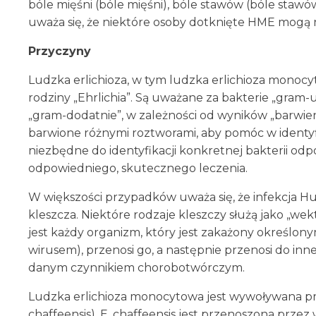
bóle mięśni (bóle mięśni), bóle stawów (bóle stawów
uważa się, że niektóre osoby dotknięte HME mog
Przyczyny
Ludzka erlichioza, w tym ludzka erlichioza monocy
rodziny „Ehrlichia”. Są uważane za bakterie „gra
„gram-dodatnie”, w zależności od wyników „barwien
barwione różnymi roztworami, aby pomóc w identyfika
niezbędne do identyfikacji konkretnej bakterii odp
odpowiedniego, skutecznego leczenia.
W większości przypadków uważa się, że infekcja Hu
kleszcza. Niektóre rodzaje kleszczy służą jako „we
jest każdy organizm, który jest zakażony określo
wirusem), przenosi go, a następnie przenosi do in
danym czynnikiem chorobotwórczym.
Ludzka erlichioza monocytowa jest wywoływana prze
chaffeensis). E. chaffeensis jest przenoszona przez