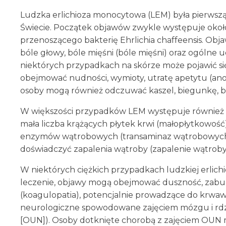
Ludzka erlichioza monocytowa (LEM) była pierwszą
Świecie. Początek objawów zwykle występuje około
przenoszącego bakterię Ehrlichia chaffeensis. O
bóle głowy, bóle mięśni (bóle mięśni) oraz ogólne 
niektórych przypadkach na skórze może pojawić s
obejmować nudności, wymioty, utratę apetytu (anore
osoby mogą również odczuwać kaszel, biegunkę, ból 
W większości przypadków LEM występuje również ni
mała liczba krążących płytek krwi (małopłytkowość
enzymów wątrobowych (transaminaz wątrobowych)
doświadczyć zapalenia wątroby (zapalenie wątroby
W niektórych ciężkich przypadkach ludzkiej erlich
leczenie, objawy mogą obejmować duszność, zabur
(koagulopatia), potencjalnie prowadzące do krwa
neurologiczne spowodowane zajęciem mózgu i r
[OUN]). Osoby dotknięte chorobą z zajęciem OUN